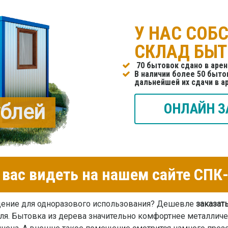
У НАС СОБ
СКЛАД БЫ
70 бытовок сдано в арен
В наличии более 50 бытов
дальнейшей их сдачи в а
ублей
ОНЛАЙН З
вас видеть на нашем сайте СП
щение для одноразового использования? Дешевле
заказат
я. Бытовка из дерева значительно комфортнее металличес