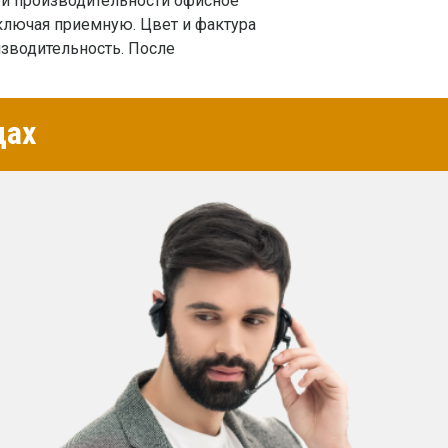
й производительности офисное
ключая приемную. Цвет и фактура
изводительность. После
цах