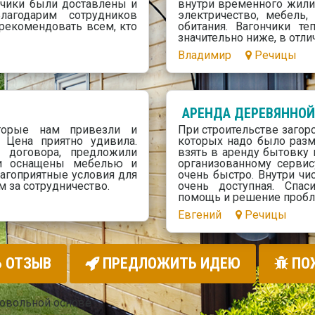
нчики были доставлены и
внутри временного жилищ
лагодарим сотрудников
электричество, мебель
 рекомендовать всем, кто
обитания. Вагончики т
значительно ниже, в отли
Владимир
Речицы
АРЕНДА ДЕРЕВЯННОЙ
торые нам привезли и
При строительстве загор
 Цена приятно удивила.
которых надо было разм
я договора, предложили
взять в аренду бытовку 
ки оснащены мебелью и
организованному сервис
лагоприятные условия для
очень быстро. Внутри чис
 за сотрудничество.
очень доступная. Спа
помощь и решение проб
Евгений
Речицы
 ОТЗЫВ
ПРЕДЛОЖИТЬ ИДЕЮ
ПО
ровольной основе