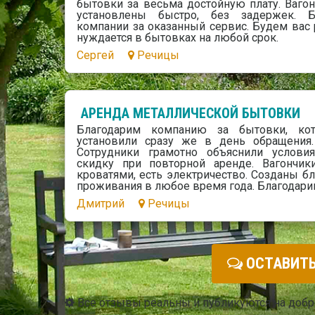
бытовки за весьма достойную плату. Ваго
установлены быстро, без задержек. Б
компании за оказанный сервис. Будем вас
нуждается в бытовках на любой срок.
Сергей
Речицы
АРЕНДА МЕТАЛЛИЧЕСКОЙ БЫТОВКИ
Благодарим компанию за бытовки, ко
установили сразу же в день обращения.
Сотрудники грамотно объяснили услови
скидку при повторной аренде. Вагончи
кроватями, есть электричество. Созданы б
проживания в любое время года. Благодарим
Дмитрий
Речицы
ОСТАВИТЬ
Все отзывы реальны и публикуются на доб