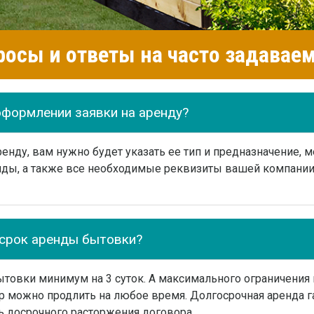
росы и ответы на часто задава
оформлении заявки на аренду?
нду, вам нужно будет указать ее тип и предназначение, м
ды, а также все необходимые реквизиты вашей компании 
срок аренды бытовки?
товки минимум на 3 суток. А максимального ограничения 
р можно продлить на любое время. Долгосрочная аренда г
ь досрочного расторжения договора.