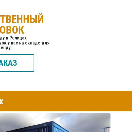
СТВЕННЫЙ
ТОВОК
ду в Речицах
ок у нас на складе для
ренду
АКАЗ
х